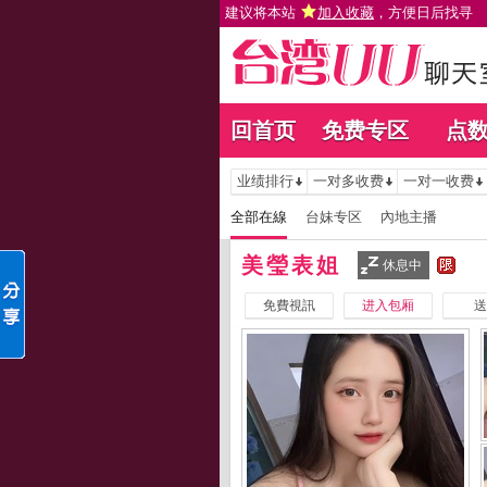
建议将本站
加入收藏
，方便日后找寻
回首页
免费专区
点
业绩排行
一对多收费
一对一收费
全部在線
台妹专区
內地主播
美瑩表姐
休息中
免費視訊
进入包厢
送