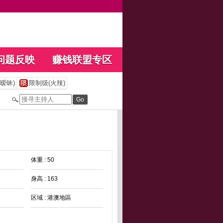
问题反映
赚钱联盟专区
暧昧)
限制级(火辣)
体重 : 50
身高 : 163
区域 : 港澳地區