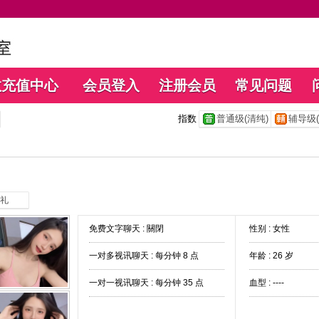
数充值中心
会员登入
注册会员
常见问题
指数
普通级(清纯)
辅导级(
礼
免费文字聊天 :
關閉
性别 : 女性
一对多视讯聊天 :
每分钟 8 点
年龄 : 26 岁
一对一视讯聊天 :
每分钟 35 点
血型 : ----