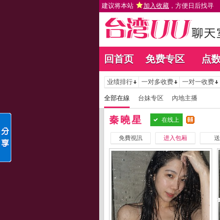
建议将本站
加入收藏
，方便日后找寻
回首页
免费专区
点
业绩排行
一对多收费
一对一收费
全部在線
台妹专区
內地主播
秦曉星
在线上
免費視訊
进入包厢
送