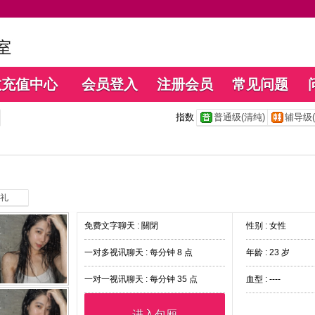
数充值中心
会员登入
注册会员
常见问题
指数
普通级(清纯)
辅导级(
礼
免费文字聊天 :
關閉
性别 : 女性
一对多视讯聊天 :
每分钟 8 点
年龄 : 23 岁
一对一视讯聊天 :
每分钟 35 点
血型 : ----
进入包厢