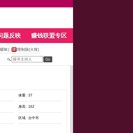
问题反映
赚钱联盟专区
暧昧)
限制级(火辣)
体重 : 37
身高 : 162
区域 : 台中市