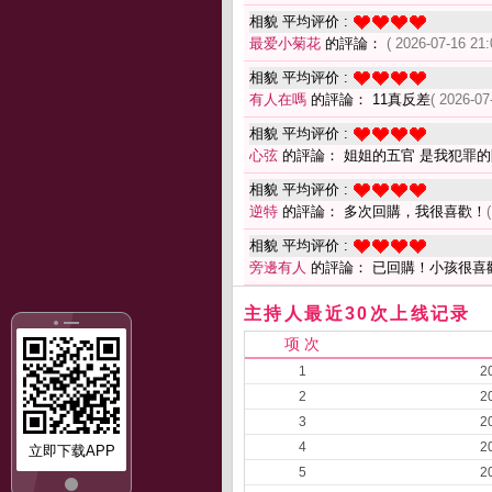
相貌 平均评价 :
最爱小菊花
的評論：
( 2026-07-16 21:
相貌 平均评价 :
有人在嗎
的評論： 11真反差
( 2026-07
相貌 平均评价 :
心弦
的評論： 姐姐的五官 是我犯罪
相貌 平均评价 :
逆特
的評論： 多次回購，我很喜歡！
相貌 平均评价 :
旁邊有人
的評論： 已回購！小孩很喜
主持人最近30次上线记录
项 次
1
2
2
2
3
2
4
2
立即下载APP
5
2