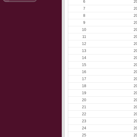
6
2
7
2
8
2
9
2
10
2
11
2
12
2
13
2
14
2
15
2
16
2
17
2
18
2
19
2
20
2
21
2
22
2
23
2
24
2
25
2