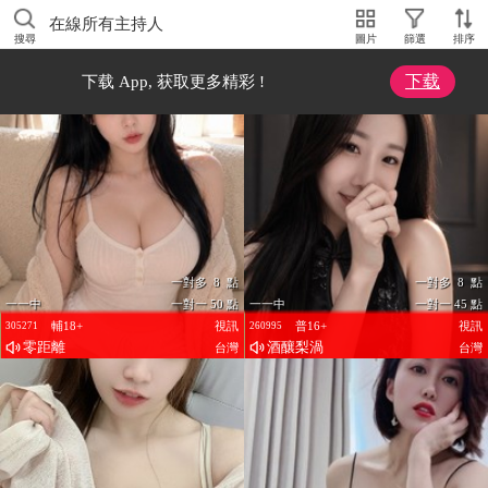
在線所有主持人
搜尋
圖片
篩選
排序
下载
下载 App, 获取更多精彩 !
一對多 8 點
一對多 8 點
一一中
一對一 50 點
一一中
一對一 45 點
輔18+
視訊
普16+
視訊
305271
260995
零距離
酒釀梨渦
台灣
台灣